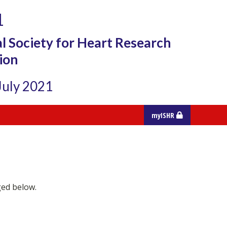
1
l Society for Heart Research
ion
 July 2021
myISHR
ged below.