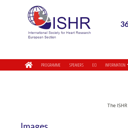
36
PROGRAMME
SPEAKERS
ECI
INFORMATION
The ISHR 
Images